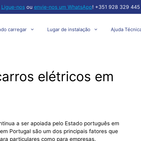
Ligue-nos
ou
envie-nos um WhatsApp
! +351 928 329 445
ndo carregar
Lugar de instalação
Ajuda Técnic
carros elétricos em
ontinua a ser apoiada pelo Estado português em
s em Portugal são um dos principais fatores que
para particulares como para empresas.