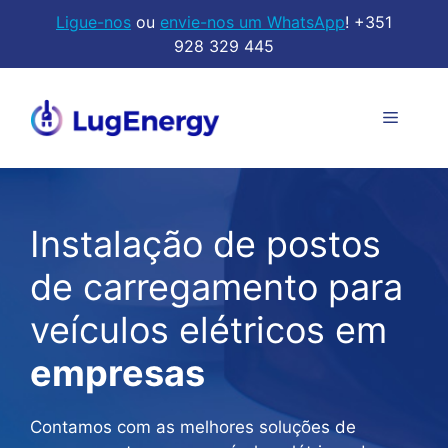
Saltar
Ligue-nos
ou
envie-nos um WhatsApp
! +351
para
928 329 445
o
conteúdo
Menu
Instalação de postos
de carregamento para
veículos elétricos em
empresas
Contamos com as melhores soluções de