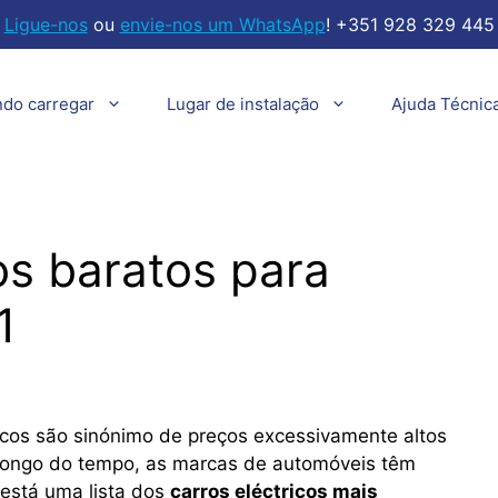
Ligue-nos
ou
envie-nos um WhatsApp
! +351 928 329 445
ndo carregar
Lugar de instalação
Ajuda Técnic
cos baratos para
1
tricos são sinónimo de preços excessivamente altos
 longo do tempo, as marcas de automóveis têm
está uma lista dos
carros eléctricos mais