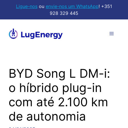
Saltar
Ligue-nos
ou
envie-nos um WhatsApp
! +351
para
928 329 445
o
conteúdo
Menu
BYD Song L DM-i:
o híbrido plug-in
com até 2.100 km
de autonomia