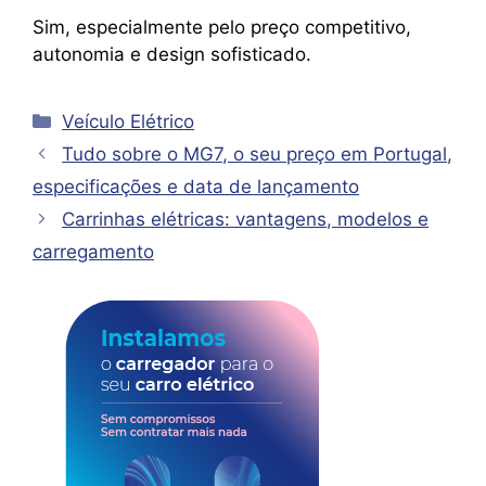
Sim, especialmente pelo preço competitivo,
autonomia e design sofisticado.
Categorias
Veículo Elétrico
Tudo sobre o MG7, o seu preço em Portugal,
especificações e data de lançamento
Carrinhas elétricas: vantagens, modelos e
carregamento