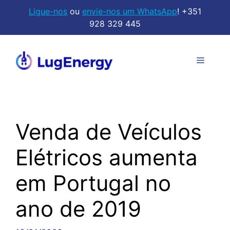
Saltar
Ligue-nos
ou
envie-nos um WhatsApp
! +351
para
928 329 445
o
conteúdo
Menu
Venda de Veículos
Elétricos aumenta
em Portugal no
ano de 2019