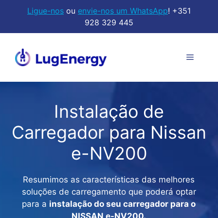
Saltar
Ligue-nos
ou
envie-nos um WhatsApp
! +351
para
928 329 445
o
conteúdo
Menu
Instalação de
Carregador para Nissan
e-NV200
Resumimos as características das melhores
soluções de carregamento que poderá optar
para a
instalação do seu carregador para o
NISSAN e-NV200.