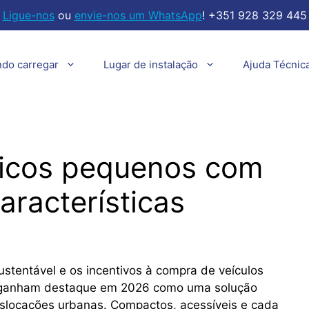
Ligue-nos
ou
envie-nos um WhatsApp
! +351 928 329 445
ndo carregar
Lugar de instalação
Ajuda Técnic
tricos pequenos com
aracterísticas
stentável e os incentivos à compra de veículos
anham destaque em 2026 como uma solução
deslocações urbanas. Compactos, acessíveis e cada