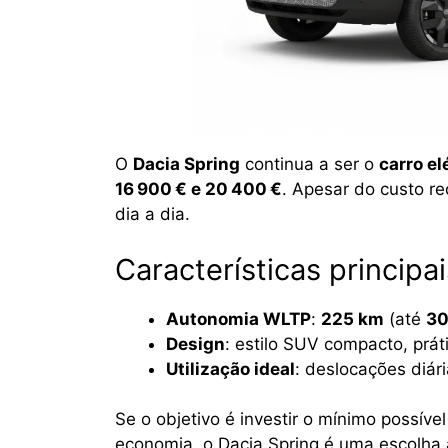
O
Dacia Spring
continua a ser o
carro el
16 900 € e 20 400 €
. Apesar do custo r
dia a dia.
Características principai
Autonomia WLTP
:
225 km
(até
30
Design
: estilo SUV compacto, prát
Utilização ideal
: deslocações diári
Se o objetivo é investir o mínimo possíve
economia, o Dacia Spring é uma escolha 