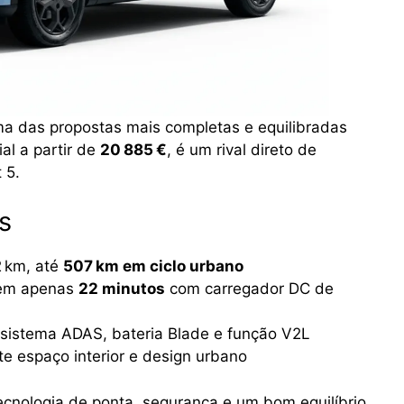
 das propostas mais completas e equilibradas
l a partir de
20 885 €
, é um rival direto de
 5.
s
2 km, até
507 km em ciclo urbano
 em apenas
22 minutos
com carregador DC de
″, sistema ADAS, bateria Blade e função V2L
te espaço interior e design urbano
ecnologia de ponta, segurança e um bom equilíbrio