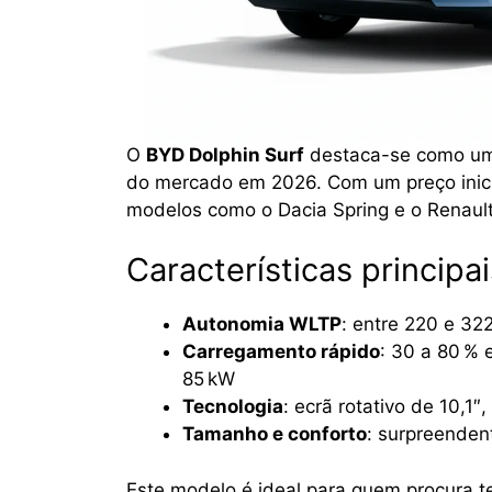
O
BYD Dolphin Surf
destaca-se como uma
do mercado em 2026. Com um preço inicia
modelos como o Dacia Spring e o Renault
Características principai
Autonomia WLTP
: entre 220 e 32
Carregamento rápido
: 30 a 80 %
85 kW
Tecnologia
: ecrã rotativo de 10,1
Tamanho e conforto
: surpreenden
Este modelo é ideal para quem procura t