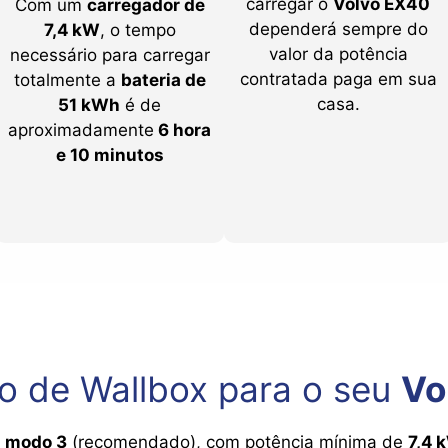
carregar o
Volvo EX40
Com um
carregador de
dependerá sempre do
7,4 kW
, o tempo
valor da potência
necessário para carregar
contratada paga em sua
totalmente a
bateria de
casa.
51 kWh
é de
aproximadamente
6 hora
e 10 minutos
ão de Wallbox para o seu
Vo
m
modo 3
(recomendado), com potência mínima de
7,4 