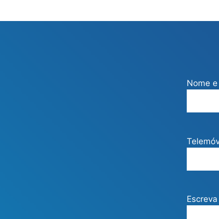
Nome e 
Telemóv
Escreva 