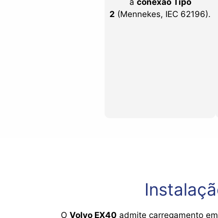
a
conexão Tipo
2
(Mennekes, IEC 62196).
Instalaç
O
Volvo EX40
admite carregamento e