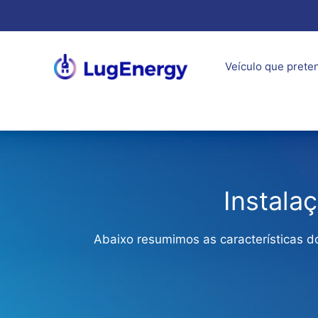
Saltar
para
o
conteúdo
Veículo que prete
Instala
Abaixo resumimos as características 