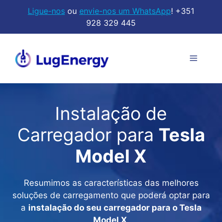
Saltar
Ligue-nos
ou
envie-nos um WhatsApp
! +351
para
928 329 445
o
conteúdo
Menu
Instalação de
Carregador para
Tesla
Model X
Resumimos as características das melhores
soluções de carregamento que poderá optar para
a
instalação do seu carregador para o Tesla
Model X
.