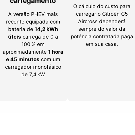
carregamento
O cálculo do custo para
carregar o Citroën C5
A versão PHEV mais
Aircross dependerá
recente equipada com
sempre do valor da
bateria de
14,2 kWh
potência contratada paga
úteis
carrega de 0 a
em sua casa.
100 % em
aproximadamente
1 hora
e 45 minutos
com um
carregador monofásico
de 7,4 kW