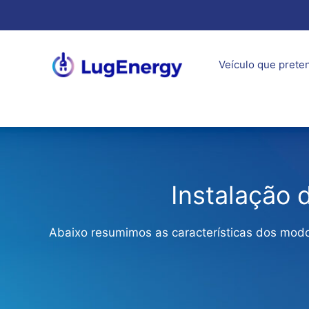
Saltar
para
o
conteúdo
Veículo que prete
Instalação 
Abaixo resumimos as características dos modo