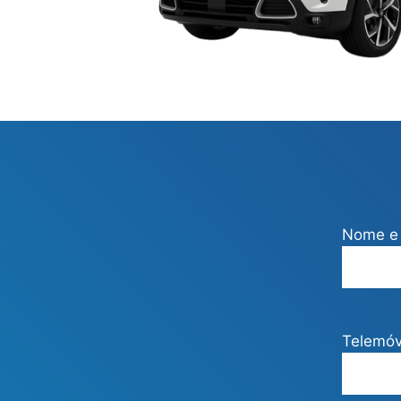
Nome e 
Telemóv