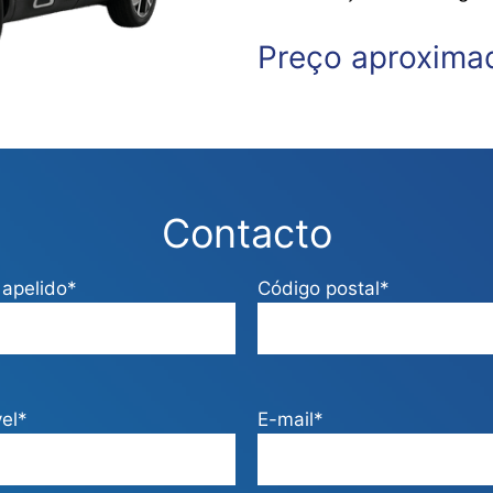
Preço aproxima
Contacto
apelido*
Código postal*
el*
E-mail*